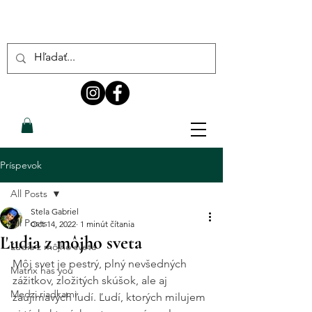
Príspevok
All Posts
Stela Gabriel
All Posts
Oct 14, 2022
1 minút čítania
Ľudia z môjho sveta
Ľudia z môjho sveta
Môj svet je pestrý, plný nevšedných 
Matrix has you
zážitkov, zložitých skúšok, ale aj 
Medzi riadkami
zaujímavých ľudí. Ľudí, ktorých milujem 