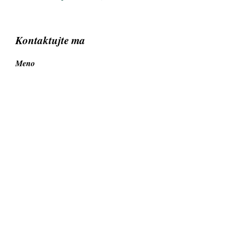
Kontaktujte ma
Meno
Priezvisko
E‑mail
Sem napíšte správu...
Odoslať