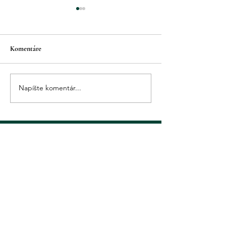
Komentáre
Soulmate
Vianočný zázrak
Napíšte komentár...