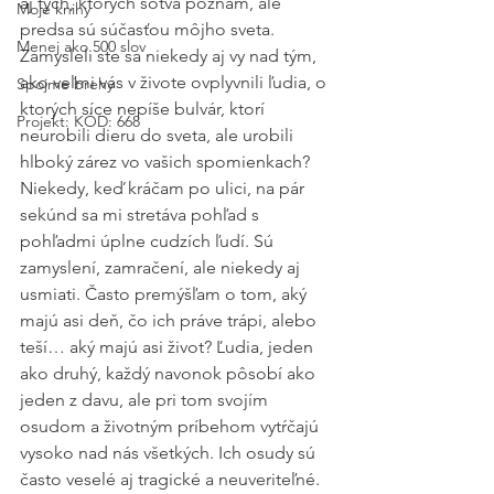
aj tých, ktorých sotva poznám, ale 
Moje knihy
predsa sú súčasťou môjho sveta. 
Menej ako 500 slov
Zamysleli ste sa niekedy aj vy nad tým, 
ako veľmi vás v živote ovplyvnili ľudia, o 
Spojme brehy
ktorých síce nepíše bulvár, ktorí 
Projekt: KÓD: 668
neurobili dieru do sveta, ale urobili 
hlboký zárez vo vašich spomienkach? 
Niekedy, keď kráčam po ulici, na pár 
sekúnd sa mi stretáva pohľad s 
pohľadmi úplne cudzích ľudí. Sú 
zamyslení, zamračení, ale niekedy aj 
usmiati. Často premýšľam o tom, aký 
majú asi deň, čo ich práve trápi, alebo 
teší… aký majú asi život? Ľudia, jeden 
ako druhý, každý navonok pôsobí ako 
jeden z davu, ale pri tom svojím 
osudom a životným príbehom vytŕčajú 
vysoko nad nás všetkých. Ich osudy sú 
často veselé aj tragické a neuveriteľné. 