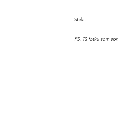
                                  
Stela.                  
PS. Tú fotku som spra