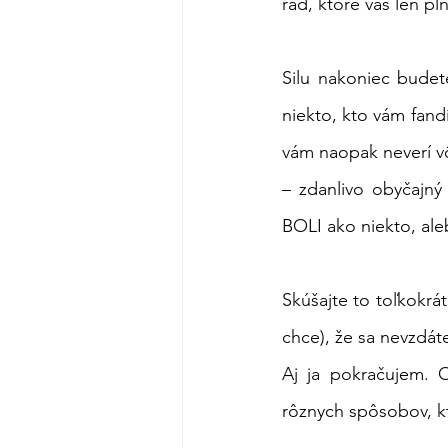
rád, ktoré vás len pln
Silu nakoniec budet
niekto, kto vám fandí
vám naopak neverí vôb
– zdanlivo obyčajný
BOLI ako niekto, al
Skúšajte to toľkokrát
chce), že sa nevzdáte 
Aj ja pokračujem. 