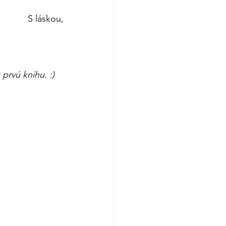
  S láskou, 
                                                                                            
prvú knihu. :) 