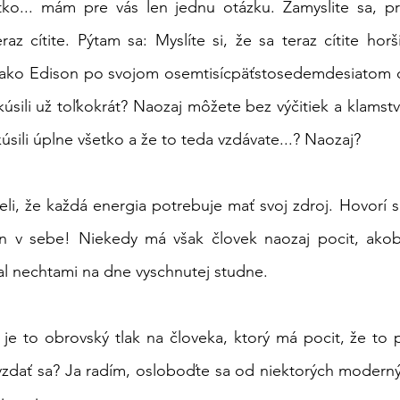
etko... mám pre vás len jednu otázku. Zamyslite sa, pr
z cítite. Pýtam sa: Myslíte si, že sa teraz cítite horši
 ako Edison po svojom osemtisícpäťstosedemdesiatom d
skúsili už toľkokrát? Naozaj môžete bez výčitiek a klams
úsili úplne všetko a že to teda vzdávate...? Naozaj?
deli, že každá energia potrebuje mať svoj zdroj. Hovorí sa
en v sebe! Niekedy má však človek naozaj pocit, akob
al nechtami na dne vyschnutej studne.
je to obrovský tlak na človeka, ktorý má pocit, že to 
 vzdať sa? Ja radím, osloboďte sa od niektorých modern