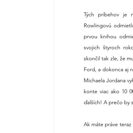
Tých príbehov je 
Rowlingovú odmietlo
prvou knihou odmiet
svojich štyroch rok
skončil tak zle, že m
Ford, a dokonca aj na
Michaela Jordana vy
konte viac ako 10 0
ďalších! A prečo by 
Ak máte práve teraz 