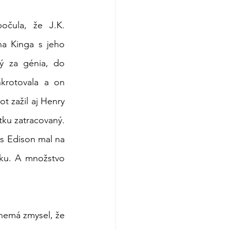
čula, že J.K. 
a Kinga s jeho 
ý za génia, do 
krotovala a on 
t zažil aj Henry 
tku zatracovaný. 
 Edison mal na 
vku. A množstvo 
nemá zmysel, že 