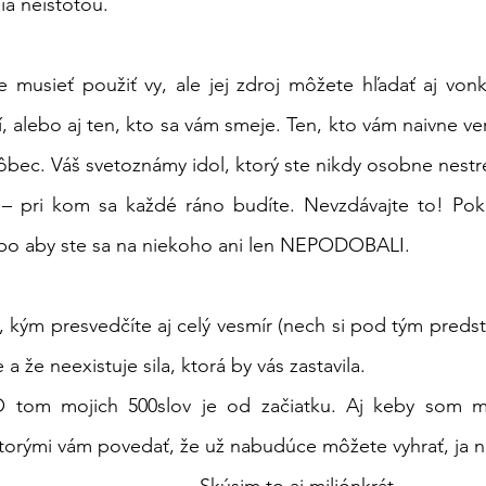
ia neistotou. 
e musieť použiť vy, ale jej zdroj môžete hľadať aj von
, alebo aj ten, kto sa vám smeje. Ten, kto vám naivne verí,
ec. Váš svetoznámy idol, ktorý ste nikdy osobne nestretl
 – pri kom sa každé ráno budíte. Nevzdávajte to! Pokra
ebo aby ste sa na niekoho ani len NEPODOBALI.
, kým presvedčíte aj celý vesmír (nech si pod tým predst
a že neexistuje sila, ktorá by vás zastavila.
O tom mojich 500slov je od začiatku. Aj keby som mu
                                              