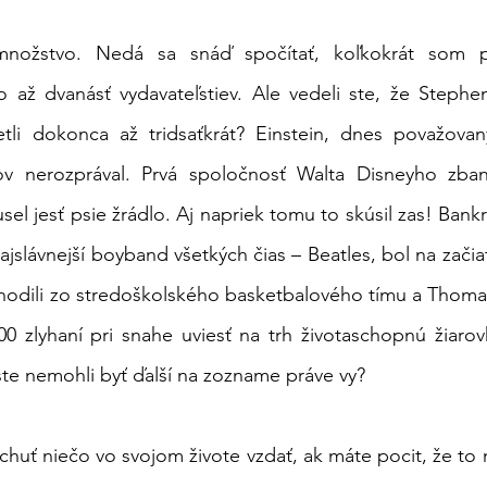
množstvo. Nedá sa snáď spočítať, koľkokrát som po
 až dvanásť vydavateľstiev. Ale vedeli ste, že Stephen
li dokonca až tridsaťkrát? Einstein, dnes považovan
ov nerozprával. Prvá spoločnosť Walta Disneyho zban
usel jesť psie žrádlo. Aj napriek tomu to skúsil zas! Bankro
jslávnejší boyband všetkých čias – Beatles, bol na začia
hodili zo stredoškolského basketbalového tímu a Thomas
00 zlyhaní pri snahe uviesť na trh životaschopnú žiaro
ste nemohli byť ďalší na zozname práve vy?
chuť niečo vo svojom živote vzdať, ak máte pocit, že to 