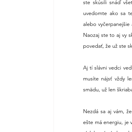
ste skúsili snáď vš
uvedomte ako sa tera
alebo vyčerpanejšie
Naozaj ste to aj vy 
povedať, že už ste sk
Aj tí slávni vedci ve
musíte nájsť vždy l
smädu, už len škriab
Nezdá sa aj vám, že 
ešte má energiu, je