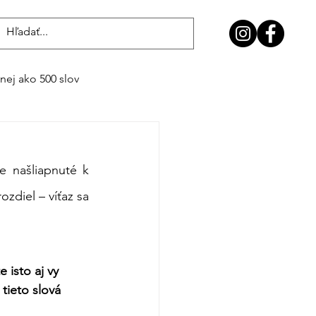
Prihlásiť sa
ej ako 500 slov
 našliapnuté k 
zdiel – víťaz sa 
 isto aj vy 
 tieto slová 