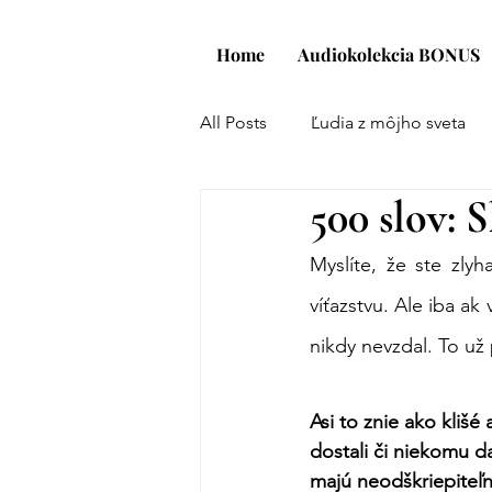
Home
Audiokolekcia BONUS
All Posts
Ľudia z môjho sveta
500 slov: 
Spojme brehy
Projekt: KÓ
Myslíte, že ste zly
víťazstvu. Ale iba ak
nikdy nevzdal. To u
Asi to znie ako klišé 
dostali či niekomu dal
majú neodškriepiteľn