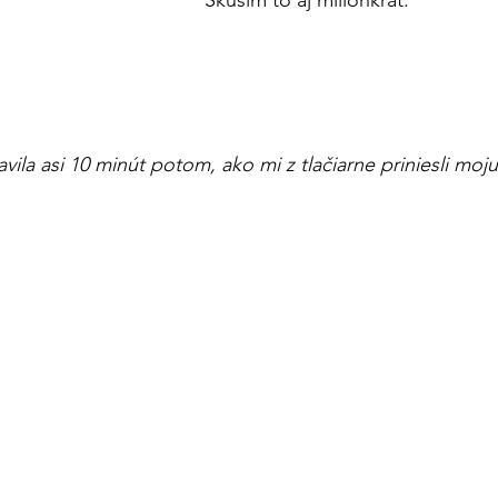
                                                                                           
                                                                                            
vila asi 10 minút potom, ako mi z tlačiarne priniesli moju 