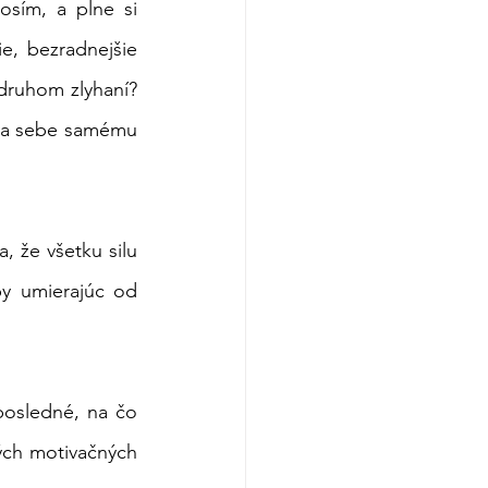
osím, a plne si 
e, bezradnejšie 
ruhom zlyhaní? 
tva sebe samému 
, že všetku silu 
y umierajúc od 
posledné, na čo 
ých motivačných 