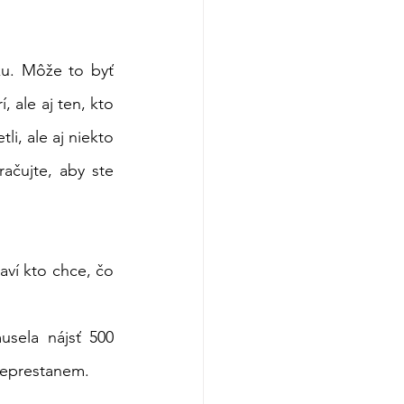
ku. Môže to byť 
 ale aj ten, kto 
i, ale aj niekto 
čujte, aby ste 
aví kto chce, čo 
sela nájsť 500 
rôznych spôsobov, ktorými vám povedať, že už nabudúce môžete vyhrať, ja neprestanem.                                                    
                        Skúsim to aj miliónkrát.                                                 