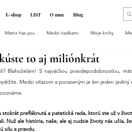
E-shop
LIST
O mne
Blog
Matrix has you
Medzi riadkami
Moje knihy
Men
Skúste to aj miliónkrát
D: 668
hali? Blahoželám! S najväčšou pravdepodobnosťou, máte
 vydržíte. Medzi víťazom a porazeným je len jeden jediný ro
ž poznáme.
a stokrát prefláknutá a patetická rada, ktorú ste už v živote
i. Nuž ale história, naše, ale aj cudzie životy nás učia, že
ú silu a pravdu.