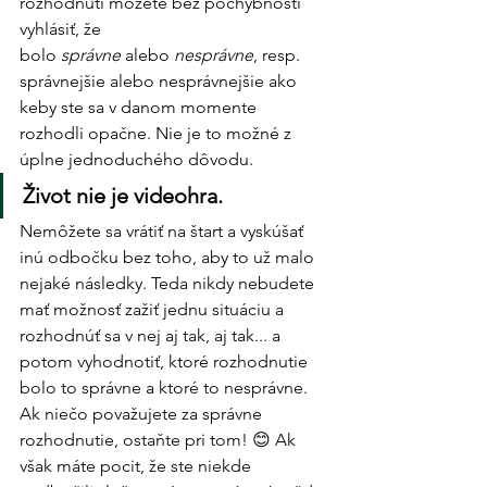
rozhodnutí môžete bez pochybností 
vyhlásiť, že 
bolo 
správne
 alebo 
nesprávne
, resp. 
správnejšie alebo nesprávnejšie ako 
keby ste sa v danom momente 
rozhodli opačne. Nie je to možné z 
úplne jednoduchého dôvodu. 
Život nie je videohra.
Nemôžete sa vrátiť na štart a vyskúšať 
inú odbočku bez toho, aby to už malo 
nejaké následky. Teda nikdy nebudete 
mať možnosť zažiť jednu situáciu a 
rozhodnúť sa v nej aj tak, aj tak... a 
potom vyhodnotiť, ktoré rozhodnutie 
bolo to správne a ktoré to nesprávne.
Ak niečo považujete za správne 
rozhodnutie, ostaňte pri tom! 😊 Ak 
však máte pocit, že ste niekde 