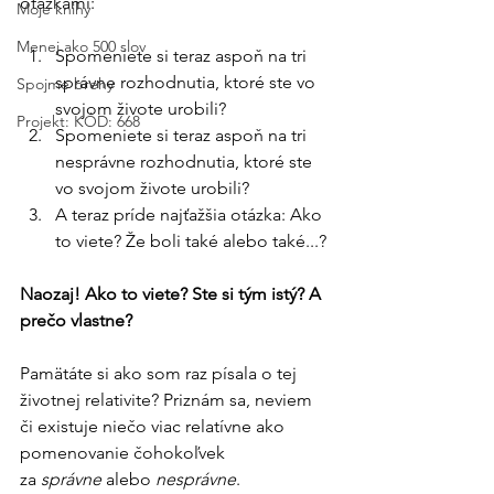
otázkami:
Moje knihy
Menej ako 500 slov
Spomeniete si teraz aspoň na tri 
správne rozhodnutia, ktoré ste vo 
Spojme brehy
svojom živote urobili?
Projekt: KÓD: 668
Spomeniete si teraz aspoň na tri 
nesprávne rozhodnutia, ktoré ste 
vo svojom živote urobili?
A teraz príde najťažšia otázka: Ako 
to viete? Že boli také alebo také...?
Naozaj! Ako to viete? Ste si tým istý? A 
prečo vlastne?
Pamätáte si ako som raz písala o tej 
životnej relativite? Priznám sa, neviem 
či existuje niečo viac relatívne ako 
pomenovanie čohokoľvek 
za 
správne
 alebo 
nesprávne
.