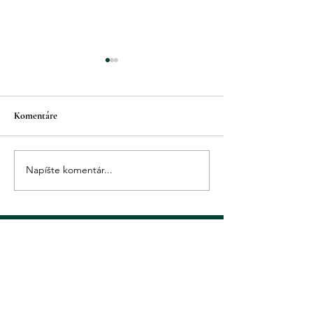
Komentáre
Milý denníček
Milý denníček - voľby
Napíšte komentár...