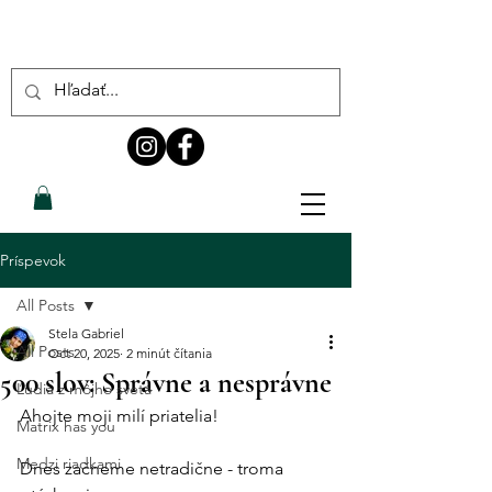
Príspevok
All Posts
Stela Gabriel
All Posts
Oct 20, 2025
2 minút čítania
500 slov: Správne a nesprávne
Ľudia z môjho sveta
Ahojte moji milí priatelia!
Matrix has you
Medzi riadkami
Dnes začneme netradične - troma 