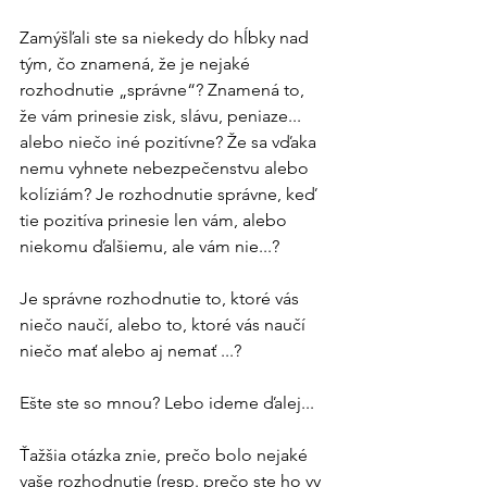
Zamýšľali ste sa niekedy do hĺbky nad 
tým, čo znamená, že je nejaké 
rozhodnutie „správne“? Znamená to, 
že vám prinesie zisk, slávu, peniaze... 
alebo niečo iné pozitívne? Že sa vďaka 
nemu vyhnete nebezpečenstvu alebo 
kolíziám? Je rozhodnutie správne, keď 
tie pozitíva prinesie len vám, alebo 
niekomu ďalšiemu, ale vám nie...?
Je správne rozhodnutie to, ktoré vás 
niečo naučí, alebo to, ktoré vás naučí 
niečo mať alebo aj nemať ...?
Ešte ste so mnou? Lebo ideme ďalej...
Ťažšia otázka znie, prečo bolo nejaké 
vaše rozhodnutie (resp. prečo ste ho vy 