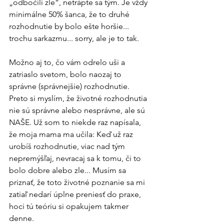
„odbočili zle“, netrápte sa tým. Je vždy 
minimálne 50% šanca, že to druhé 
rozhodnutie by bolo ešte horšie... 
trochu sarkazmu... sorry, ale je to tak. 
Možno aj to, čo vám odrelo uši a 
zatriaslo svetom, bolo naozaj to 
správne (správnejšie) rozhodnutie. 
Preto si myslím, že životné rozhodnutia 
nie sú správne alebo nesprávne, ale sú 
NAŠE. Už som to niekde raz napísala, 
že moja mama ma učila: Keď už raz 
urobíš rozhodnutie, viac nad tým 
nepremýšľaj, nevracaj sa k tomu, či to 
bolo dobre alebo zle... Musím sa 
priznať, že toto životné poznanie sa mi 
zatiaľ nedarí úplne preniesť do praxe, 
hoci tú teóriu si opakujem takmer 
denne.