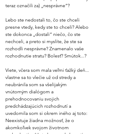
teraz označili za) „nesprávne“?
Lebo ste nedostali to, čo ste chceli 
presne vtedy, kedy ste to chceli? Alebo 
ste dokonca „dostali“ niečo, čo ste 
nechceli, a preto si myslíte, že ste sa 
rozhodli nesprávne? Znamenalo vaše 
rozhodnutie stratu? Bolesť? Smútok...?
Viete, včera som mala veľmi ťažký deň... 
vlastne sa to vlečie už od stredy a 
neubránila som sa všelijakým 
vnútorným dialógom a 
prehodnocovaniu svojich 
predchádzajúcich rozhodnutí a 
uvedomila som si okrem iného aj toto: 
Neexistuje žiadna možnosť, že o 
akomkoľvek svojom životnom 