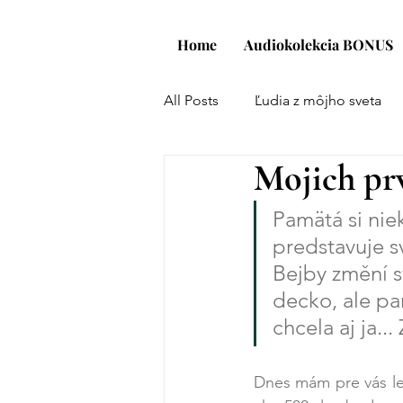
Home
Audiokolekcia BONUS
All Posts
Ľudia z môjho sveta
Mojich prv
Spojme brehy
Projekt: KÓ
Pamätá si niek
predstavuje s
Bejby změní s
decko, ale pa
chcela aj ja...
Dnes mám pre vás le