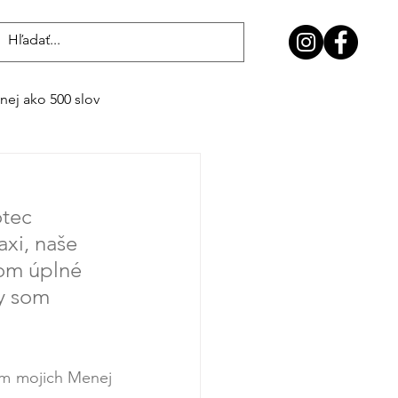
Prihlásiť sa
ej ako 500 slov
otec 
xi, naše 
som úplné 
y som 
m mojich Menej 