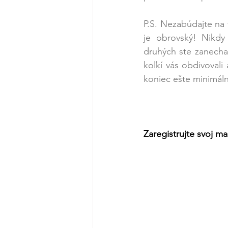
P.S. Nezabúdajte na t
je obrovský! Nikdy 
druhých ste zanechal
koľkí vás obdivovali 
koniec ešte minimálne
Zaregistrujte svoj m