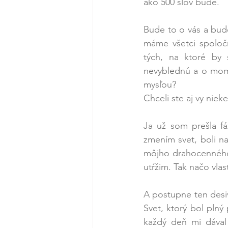
ako 500 slov bude. 
Bude to o vás a bud
máme všetci spoločn
tých, na ktoré by 
nevyblednú a o mome
mysľou? 
Chceli ste aj vy niek
Ja už som prešla fá
zmením svet, boli na
môjho drahocenného 
utŕžim. Tak načo vlas
A postupne ten desiv
Svet, ktorý bol plný
každý deň mi dával 