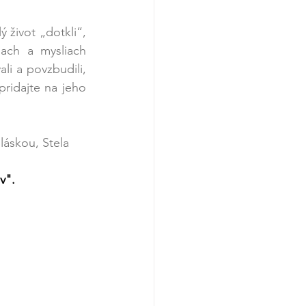
 život „dotkli“, 
ach a mysliach 
i a povzbudili, 
pridajte na jeho 
                                                                                                        S láskou, Stela
v".