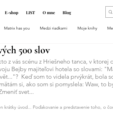
E-shop
LIST
O mne
Blog
Matrix has you
Medzi riadkami
Moje knihy
Men
ých 500 slov
D: 668
to z vás scénu z Hriešneho tanca, v ktorej 
voju Bejby majiteľovi hotela so slovami: "Ma
vět..."?  Keď som to videla prvýkrát, bola 
mätám si, ako som si pomyslela: Waw, to b
 Zmeniť svet...
n krátky úvod... Poďakovanie a predstavenie toho, o čo