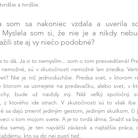
vrdšie a tvrdšie. 
 som sa nakoniec vzdala a uverila so
 Myslela som si, že nie je a nikdy neb
ažili ste aj vy niečo podobné?
a to dá. Ja si to nemyslím... som o tom presvedčená! Pret
o nemožné, sú v skutočnosti nemožné len zriedka. Verte
et? Nie je nič jednoduchšie. Predsa svet, v ktorom r
 ktorom sa usmejete na predavačku, alebo svet, v kt
echy, bude už navždy iný. Náš veľký spoločný sv
, z ktorého ide strach. V skutočnosti sú to však iba m
ré sa dajú zmeniť jediným gestom, jediným skutkom, či 
veci v tom mojom svete. A je to tvrdá drina. Snažiť sa by
eba samej, je ten najväčší záväzok a najťažšia práca, 
každému, kto sa do nej pustí tiež.