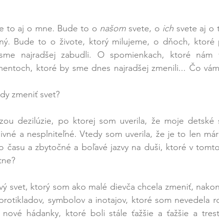
e to aj o mne. Bude to o 
našom
 svete, o 
ich
 svete aj o 
ý. Bude to o živote, ktorý milujeme, o dňoch, ktoré p
sme najradšej zabudli. O spomienkach, ktoré nám v
ntoch, ktoré by sme dnes najradšej zmenili... Čo vám 
edy zmeniť svet? 
zou dezilúzie, po ktorej som uverila, že moje detské 
ivné a nesplniteľné. Vtedy som uverila, že je to len márn
času a zbytočné a boľavé jazvy na duši, ktoré v tomto
tne? 
ý svet, ktorý som ako malé dievča chcela zmeniť, nakon
 protikladov, symbolov a inotajov, ktoré som nevedela roz
nové hádanky, ktoré boli stále ťažšie a ťažšie a trest