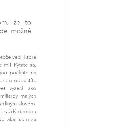
m, že to 
ude možné 
ože veci, ktoré 
 mi! Pýtate sa, 
áno počkáte na 
orom odpustíte 
et vyzerá ako 
iliardy malých 
jediným slovom. 
ť každý deň tou 
do akej som sa 