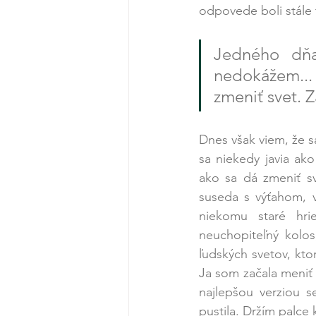
odpovede boli stále t
Jedného dňa
nedokážem...
zmeniť svet. Z
Dnes však viem, že s
sa niekedy javia ak
ako sa dá zmeniť sv
suseda s výťahom, v
niekomu staré hri
neuchopiteľný kolos
ľudských svetov, kto
Ja som začala meniť 
najlepšou verziou s
pustila. Držím palce 