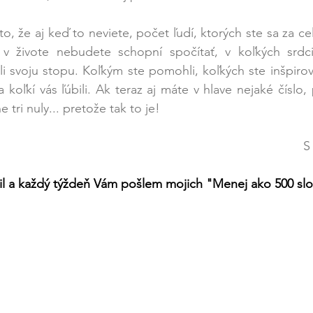
o, že aj keď to neviete, počet ľudí, ktorých ste sa za celý
v živote nebudete schopní spočítať, v koľkých srdci
i svoju stopu. Koľkým ste pomohli, koľkých ste inšpiroval
a koľkí vás ľúbili. Ak teraz aj máte v hlave nejaké číslo, 
 tri nuly... pretože tak to je! 
                
ail a každý týždeň Vám pošlem mojich "Menej ako 500 slo