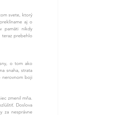
tom svete, ktorý 
reklíname aj o 
 pamäti nikdy 
teraz prebehlo 
sny, o tom ako 
a snaha, strata 
 nerovnom boji 
iec zmenil mňa. 
lúštiť. Doslova 
y za nesprávne 