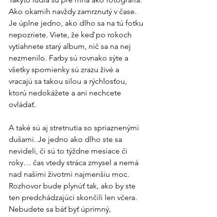
Ako okamih navždy zamrznutý v čase. 
Je úplne jedno, ako dlho sa na tú fotku 
nepozriete. Viete, že keď po rokoch 
vytiahnete starý album, nič sa na nej 
nezmenilo. Farby sú rovnako sýte a 
všetky spomienky sú zrazu živé a 
vracajú sa takou silou a rýchlosťou, 
ktorú nedokážete a ani nechcete 
ovládať.
A také sú aj stretnutia so spriaznenými 
dušami. Je jedno ako dlho ste sa 
nevideli, či sú to týždne mesiace či 
roky… čas vtedy stráca zmysel a nemá 
nad našimi životmi najmenšiu moc. 
Rozhovor bude plynúť tak, ako by ste 
ten predchádzajúci skončili len včera. 
Nebudete sa báť byť úprimný, 