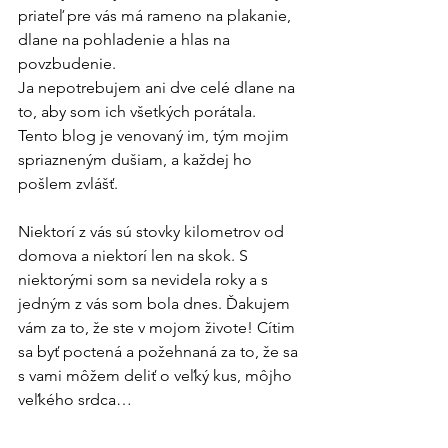
priateľ pre vás má rameno na plakanie, 
dlane na pohladenie a hlas na 
povzbudenie.
Ja nepotrebujem ani dve celé dlane na 
to, aby som ich všetkých porátala. 
Tento blog je venovaný im, tým mojim 
spriazneným dušiam, a každej ho 
pošlem zvlášť.
Niektorí z vás sú stovky kilometrov od 
domova a niektorí len na skok. S 
niektorými som sa nevidela roky a s 
jedným z vás som bola dnes. Ďakujem 
vám za to, že ste v mojom živote! Cítim 
sa byť poctená a požehnaná za to, že sa 
s vami môžem deliť o veľký kus, môjho 
veľkého srdca…