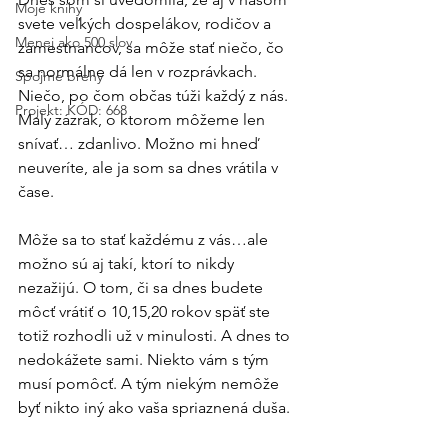
Moje knihy
svete veľkých dospelákov, rodičov a 
Menej ako 500 slov
zamestnancov, sa môže stať niečo, čo 
sa normálne dá len v rozprávkach. 
Spojme brehy
Niečo, po čom občas túži každý z nás. 
Projekt: KÓD: 668
Malý zázrak, o ktorom môžeme len 
snívať… zdanlivo. Možno mi hneď 
neuveríte, ale ja som sa dnes vrátila v 
čase.
Môže sa to stať každému z vás…ale 
možno sú aj takí, ktorí to nikdy 
nezažijú. O tom, či sa dnes budete 
môcť vrátiť o 10,15,20 rokov späť ste 
totiž rozhodli už v minulosti. A dnes to 
nedokážete sami. Niekto vám s tým 
musí pomôcť. A tým niekým nemôže 
byť nikto iný ako vaša spriaznená duša.