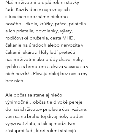
Našimi životmi prejdú rokmi stovky 
ľudí. Každý deň v najrôznejších 
situáciách spoznáme niekoho 
nového…škola, krúžky, práca, priatelia 
a ich priatelia, dovolenky, výlety, 
rodičovské druženia, cesta MHD, 
čakanie na úradoch alebo nervozita v 
čakárni lekárov. Húfy ľudí pretečú 
našimi životmi ako prúdy dravej rieky, 
rýchlo a s hrmotom a drvivá väčšina sa v 
nich nezdrží. Plávajú ďalej bez nás a my 
bez nich.
Ale občas sa stane aj niečo 
výnimočné…občas tie divoké pereje 
do našich životov priplavia čosi vzácne, 
vám sa na brehu tej divej rieky podarí 
vyryžovať zlato, a tak aj medzi tými 
zástupmi ľudí, ktorí rokmi strácajú 