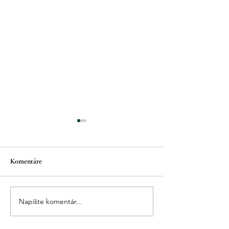
Komentáre
Vianočný zázrak
Moja mama a Vianoce
Napíšte komentár...