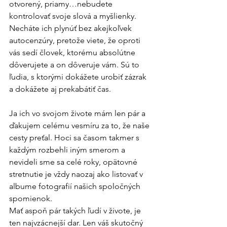
otvorený, priamy…nebudete 
kontrolovať svoje slová a myšlienky. 
Necháte ich plynúť bez akejkoľvek 
autocenzúry, pretože viete, že oproti 
vás sedí človek, ktorému absolútne 
dôverujete a on dôveruje vám. Sú to 
ľudia, s ktorými dokážete urobiť zázrak 
a dokážete aj prekabátiť čas.
Ja ich vo svojom živote mám len pár a 
ďakujem celému vesmíru za to, že naše 
cesty preťal. Hoci sa časom takmer s 
každým rozbehli iným smerom a 
nevideli sme sa celé roky, opätovné 
stretnutie je vždy naozaj ako listovať v 
albume fotografií našich spoločných 
spomienok.
Mať aspoň pár takých ľudí v živote, je 
ten najvzácnejší dar. Len váš skutočný 