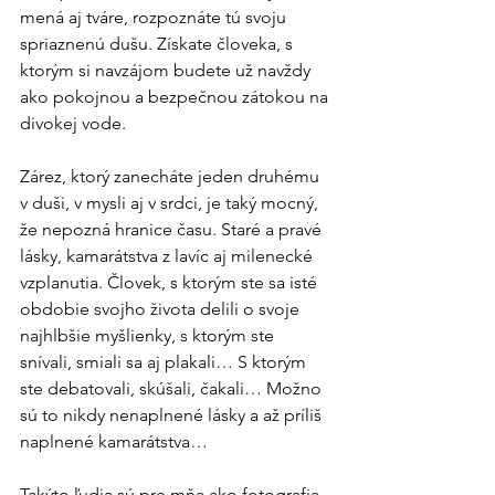
mená aj tváre, rozpoznáte tú svoju 
spriaznenú dušu. Získate človeka, s 
ktorým si navzájom budete už navždy 
ako pokojnou a bezpečnou zátokou na 
divokej vode.
Zárez, ktorý zanecháte jeden druhému 
v duši, v mysli aj v srdci, je taký mocný, 
že nepozná hranice času. Staré a pravé 
lásky, kamarátstva z lavíc aj milenecké 
vzplanutia. Človek, s ktorým ste sa isté 
obdobie svojho života delili o svoje 
najhlbšie myšlienky, s ktorým ste 
snívali, smiali sa aj plakali… S ktorým 
ste debatovali, skúšali, čakali… Možno 
sú to nikdy nenaplnené lásky a až príliš 
naplnené kamarátstva…
Takýto ľudia sú pre mňa ako fotografia. 