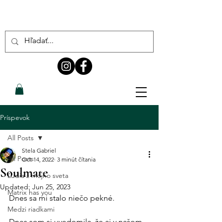
Príspevok
All Posts
Stela Gabriel
All Posts
Oct 14, 2022
3 minút čítania
Soulmate
Ľudia z môjho sveta
Updated:
Jun 25, 2023
Matrix has you
Dnes sa mi stalo niečo pekné.
Medzi riadkami
Dnes som si uvedomila, že aj v našom 