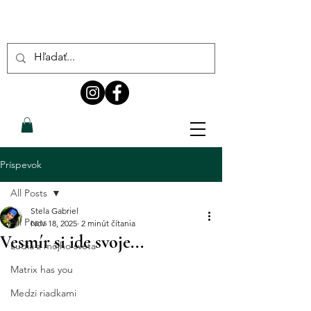
Príspevok
All Posts
Stela Gabriel
All Posts
Nov 18, 2025
2 minút čítania
Vesmír si ide svoje...
Ľudia z môjho sveta
Matrix has you
Medzi riadkami