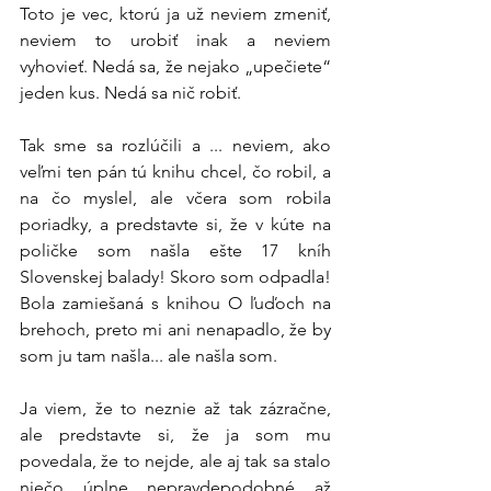
Toto je vec, ktorú ja už neviem zmeniť, 
neviem to urobiť inak a neviem 
vyhovieť. Nedá sa, že nejako „upečiete“ 
jeden kus. Nedá sa nič robiť.
Tak sme sa rozlúčili a ... neviem, ako 
veľmi ten pán tú knihu chcel, čo robil, a 
na čo myslel, ale včera som robila 
poriadky, a predstavte si, že v kúte na 
poličke som našla ešte 17 kníh 
Slovenskej balady! Skoro som odpadla! 
Bola zamiešaná s knihou O ľuďoch na 
brehoch, preto mi ani nenapadlo, že by 
som ju tam našla... ale našla som.
Ja viem, že to neznie až tak zázračne, 
ale predstavte si, že ja som mu 
povedala, že to nejde, ale aj tak sa stalo 
niečo úplne nepravdepodobné až 