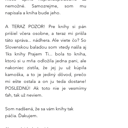
nemožné. Samozrejme, som mu 
napísala a kniha bude jeho.
A TERAZ POZOR! Pre knihy si pán 
prišiel včera osobne, a teraz mi prišla 
táto správa... nádhera. Ale viete čo? So 
Slovenskou baladou som vtedy našla aj 
1ks knihy Prajem Ti... bola to kniha, 
ktorú si u mňa odložila jedna pani, ale 
nakoniec zistila, že jej ju už kúpila 
kamoška, a to je jediný dôvod, prečo 
mi ešte ostala a on ju teda dostane! 
POSLEDNÚ! Ak toto nie je vesmírny 
ťah, tak už neviem.  
Som nadšená, že sa vám knihy tak 
páčia. Ďakujem.