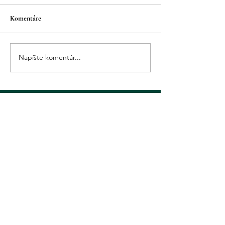
Komentáre
Projekt KÓD: 668
Darček Pre mamu...
Napíšte komentár...