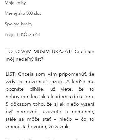
Moje knihy
Menej ako 500 slov
Spojme brehy
Projekt: KÓD: 668
TOTO VÁM MUSÍM UKÁZAŤ! Čítali ste 
môj nedeľný list?
LIST: Chcela som vám pripomenúť, že 
vždy sa môže stať zázrak. A keďže ma 
poznáte dlhšie, už viete, že to 
nehovorím len tak, ale idem s dôkazom. 
S dôkazom toho, že aj ak niečo vyzerá 
byť nemožné, uzavreté a nemenné, 
stále sa môže stať – niečo – čo to 
zmení. Ja hovorím, že zázrak.