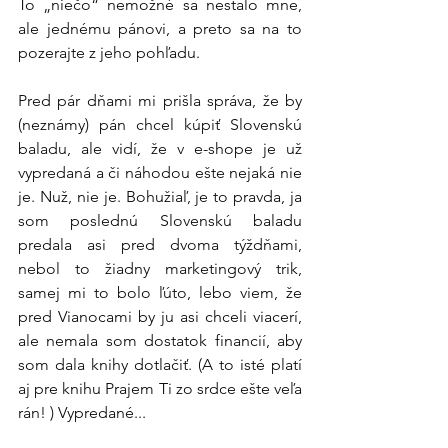
To „niečo“ nemožné sa nestalo mne, 
ale jednému pánovi, a preto sa na to 
pozerajte z jeho pohľadu.
Pred pár dňami mi prišla správa, že by 
(neznámy) pán chcel kúpiť Slovenskú 
baladu, ale vidí, že v e-shope je už 
vypredaná a či náhodou ešte nejaká nie 
je. Nuž, nie je. Bohužiaľ, je to pravda, ja 
som poslednú Slovenskú baladu 
predala asi pred dvoma týždňami, 
nebol to žiadny marketingový trik, 
samej mi to bolo ľúto, lebo viem, že 
pred Vianocami by ju asi chceli viacerí, 
ale nemala som dostatok financií, aby 
som dala knihy dotlačiť. (A to isté platí 
aj pre knihu Prajem Ti zo srdce ešte veľa 
rán! ) Vypredané...